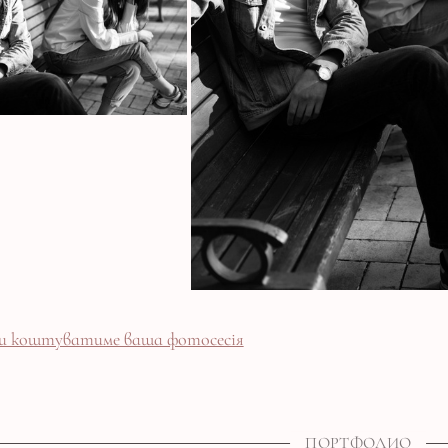
ьки коштуватиме ваша фотосесія
ПОРТФОЛИО