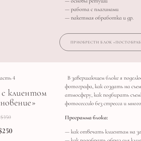
— основы ретуши
— работа с плагинами
— пакетная обработка и др.
ПРИОБРЕСТИ БЛОК «ПОСТОБРА
асть 4
В завершающем блоке я поделюс
фотографа, как создать на съе
 с клиентом
атмосферу, как подбирать съемк
хновение»
фотосессию без стресса и много
$350
Программа блока:
$250
— как отвечать клиентам на за
— как подобрать образ для кли