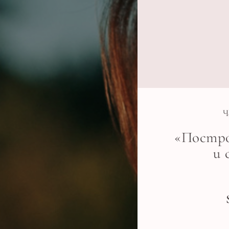
Ч
«Постро
и 