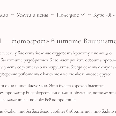
лио
Услуги и цены
Полезное
Курс «Я 
Я — фотограф» в штате Вашинг
с, если у вас есть желание создавать красоту с помощью
вы хотите разобраться в его настройках, освоить прави
ы уметь сознательно их нарушать, всегда делать актуаль
уверенно работать с клиентом на съёмке и многое другое.
т очно и индивидуально. Это будет гораздо быстрее
чем просмотр видеокурсов или онлайн-обучение, потому что
ые моменты и покажу всё на практике.
 на блоки, чтобы вам было удобнее выбрать то, что важно