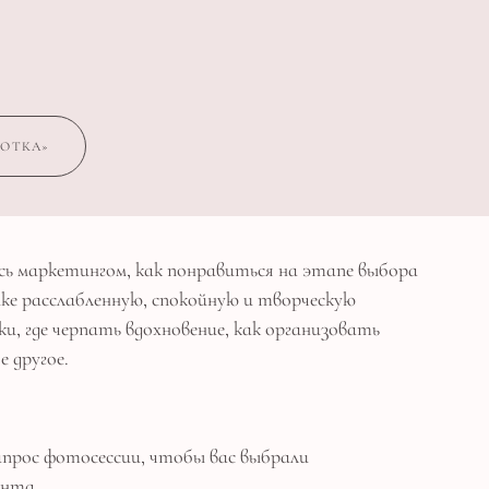
БОТКА»
ь маркетингом, как понравиться на этапе выбора
мке расслабленную, спокойную и творческую
и, где черпать вдохновение, как организовать
е другое.
прос фотосессии, чтобы вас выбрали
ента