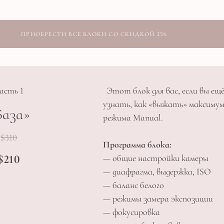
.
ПРИОБРЕСТИ ВСЕ БЛОКИ СО СКИДКОЙ 25%
асть 1
Этот блок для вас, если вы ещ
узнать, как «выжать» максимум
База»
режима Manual.
$310
Программа блока:
$210
— общие настройки камеры
— диафрагма, выдержка, ISO
— баланс белого
— режимы замера экспозиции
— фокусировка