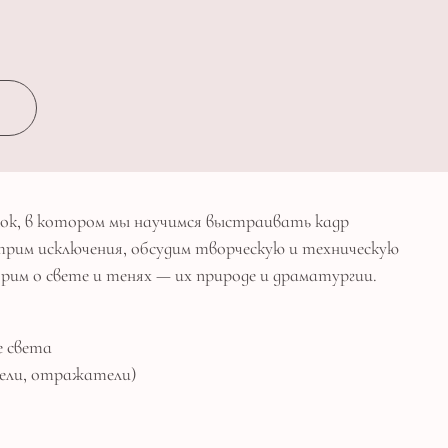
»
к, в котором мы научимся выстраивать кадр
трим исключения, обсудим творческую и техническую
рим о свете и тенях — их природе и драматургии.
е света
тели, отражатели)