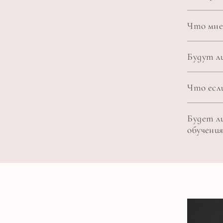
Что мне
Будут л
Что если
Будет л
обучения