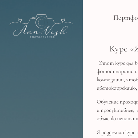
Портфо
Курс «
Этот курс для ва
фотоаппарата и 
композиции, чтоб
цветокоррекцию, 
Обучение проходи
и продуктивнее, 
объясню непонятн
Я разделила курс