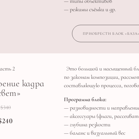
— типы объективов
— режимы съёмки и др.
ПРИОБРЕСТИ БЛОК «БАЗА
асть 2
Это большой и насыщенный бло
по законам композиции, рассмо
ение кадра
составляющую процесса, погово
свет»
Программа блока:
$340
— разновидности и направлени
— аксессуары (флаги, рассеива
$240
— глубина резкости
— баланс и визуальный вес