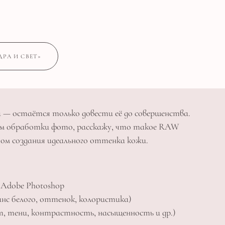
РА И СВЕТ»
 — остаётся только довести её до совершенства.
вам обработки фото, расскажу, что такое RAW
том создания идеального оттенка кожи.
 Adobe Photoshop
нс белого, оттенок, колористика)
, тени, контрастность, насыщенность и др.)