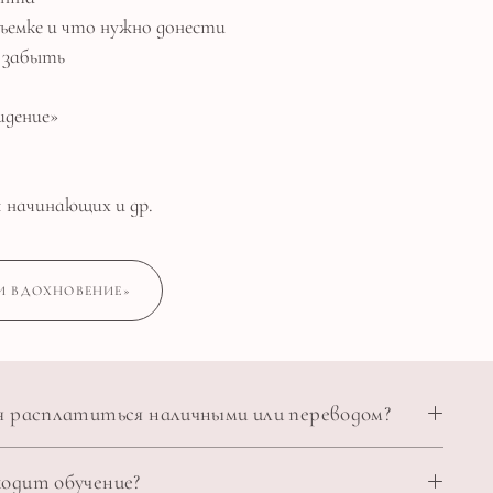
ъемке и что нужно донести
е забыть
идение»
я начинающих и др.
И ВДОХНОВЕНИЕ»
 я расплатиться наличными или переводом?
ходит обучение?