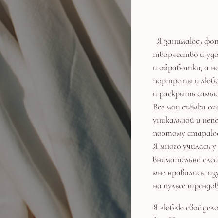
Я занимаюсь фот
творчество и удо
и обработки, а 
портреты и любо
и раскрыть самые
Все мои съёмки о
уникальной и неп
поэтому стараюсь
Я много училась 
внимательно след
мне нравились, и
на пульсе трендов
Я люблю своё дел