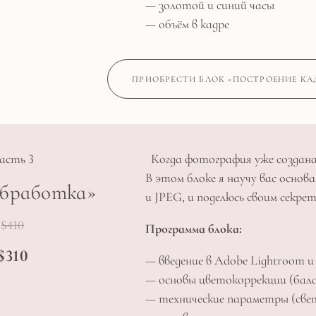
— золотой и синий часы
— объём в кадре
ПРИОБРЕСТИ БЛОК «ПОСТРОЕНИЕ КАД
асть 3
Когда фотография уже создана
В этом блоке я научу вас осно
бработка»
и JPEG, и поделюсь своим секре
$410
Программа блока:
$310
— введение в Adobe Lightroom и
— основы цветокоррекции (бала
— технические параметры (свет