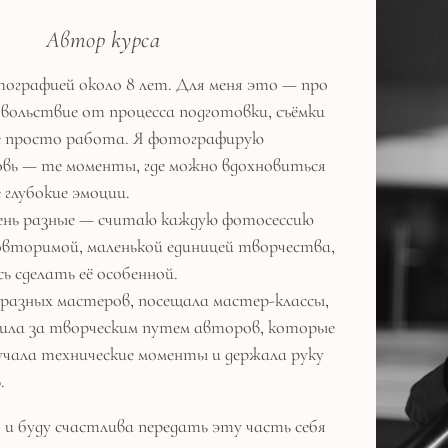
Автор курса
ографией около 8 лет. Для меня это — про
вольствие от процесса подготовки, съёмки
не просто работа. Я фотографирую
вь — те моменты, где можно вдохновиться
 глубокие эмоции.
чень разные — считаю каждую фотосессию
овторимой, маленькой единицей творчества,
 сделать её особенной.
у разных мастеров, посещала мастер-классы,
ила за творческим путем авторов, которые
зучала технические моменты и держала руку
.
о и буду счастлива передать эту часть себя