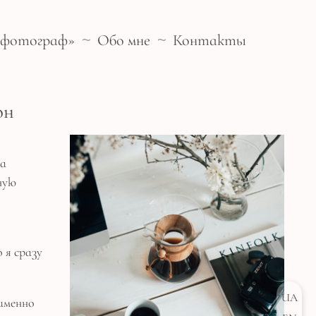
- фотограф»
Обо мне
Контакты
тон
ла
ную
 я сразу
UA
 именно