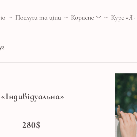
іо
Послуги та ціни
Корисне
Курс «Я 
уг
«Індивідуальна»
280$