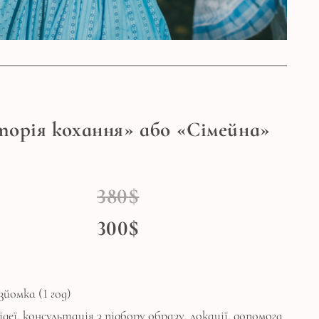
торія кохання» або «Сімейна»
380$
300$
йомка (1 год)
ідеї, консультація з підбору образу, локації, допомога