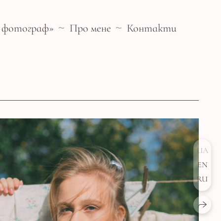
- фотограф»
Про мене
Контакти
UA
EN
RU