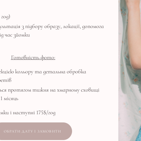
 год)
сультація з підбору образу, локації, допомога
ід час зйомки
Готовність фото:
рекцією кольору та детальна обробка
ретів
ся протягом тижня на хмарному сховищі
1 місяць
омки і наступні 175$/год
ОБРАТИ ДАТУ І ЗАМОВИТИ