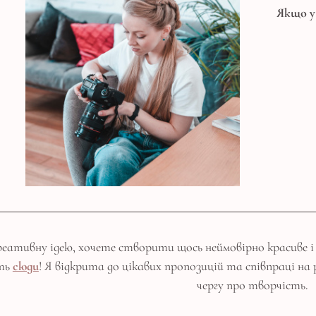
Якщо у
реативну ідею, хочете створити щось неймовірно красиве
іть
сюди
! Я відкрита до цікавих пропозицій та співпраці н
чергу про творчість.