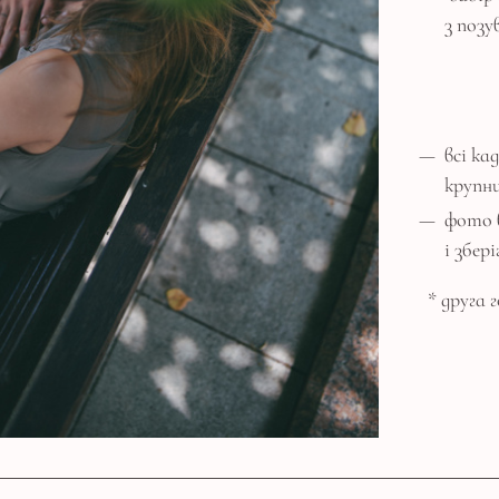
з позу
всі ка
крупн
фото 
і збер
* друга г