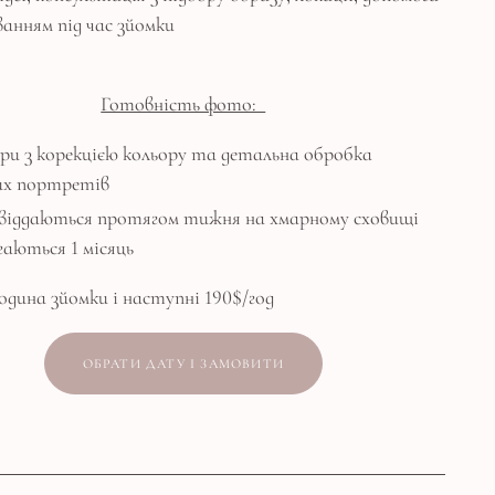
ванням під час зйомки
Готовність фото:
дри з корекцією кольору та детальна обробка
их портретів
віддаються протягом тижня на хмарному сховищі
ігаються 1 місяць
одина зйомки і наступні 190$/год
ОБРАТИ ДАТУ І ЗАМОВИТИ