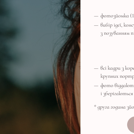
фотозйомка (1
вибір ідеї, кон
з позуванням п
всі кадри з ко
крупних порт
фото віддають
і зберігаються 
* друга година зй