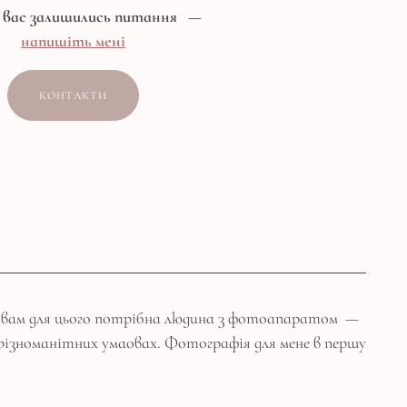
 вас залишились питання
—
напишіть мені
КОНТАКТИ
 і вам для цього потрібна людина з фотоапаратом —
а різноманітних умаовах. Фотографія для мене в першу