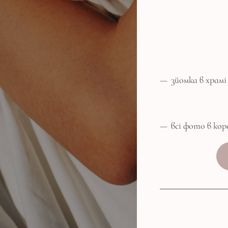
зйомка в храм
всі фото в ко