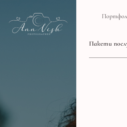
Портфол
Пакети посл