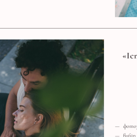
«Іс
фотоз
вибір 