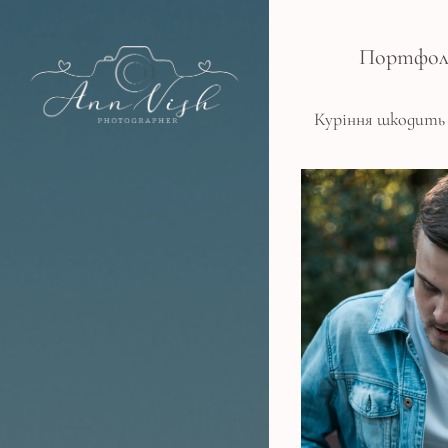
Портфол
Куріння шкодить