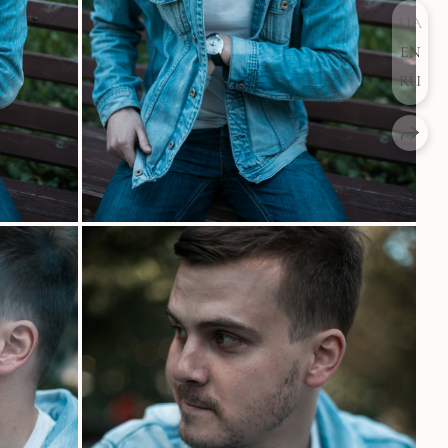
UA
EN
RU