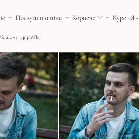
іо
Послуги та ціни
Корисне
Курс «Я 
 вашому здоров’ю!