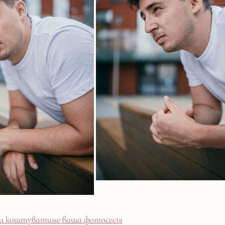
ьки коштуватиме ваша фотосесія