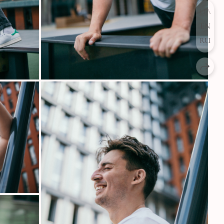
UA
EN
RU