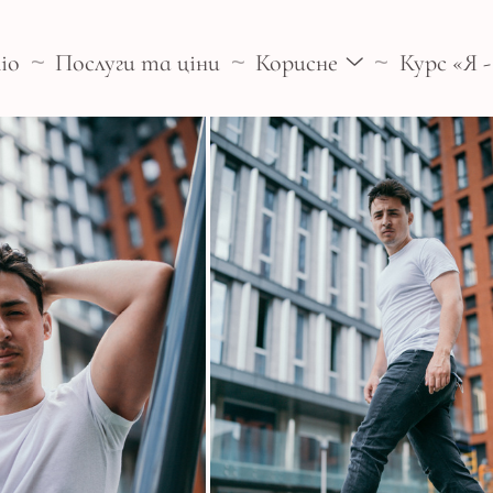
іо
Послуги та ціни
Корисне
Курс «Я 